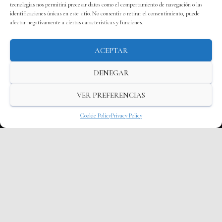
tecnologías nos permitirá procesar datos como el comportamiento de navegación o las
identificaciones únicas en este sitio. No consentir o retirar el consentimiento, puede
afectar negativamente a ciertas características y funciones.
ACEPTAR
DENEGAR
VER PREFERENCIAS
Cookie Policy
Privacy Policy
VILLAR ARREGUI
"Maintains the commitment to provide our clients
with the highest quality in legal services, finding in