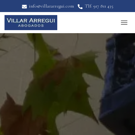
info@villararregui.com
Tlf: 917 811 435
T
O
G
G
L
E
N
A
V
I
G
A
T
I
O
N